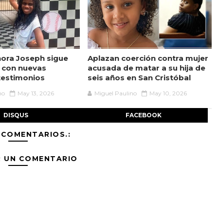
ora Joseph sigue
Aplazan coerción contra mujer
 con nuevas
acusada de matar a su hija de
testimonios
seis años en San Cristóbal
no
May 13, 2026
Miguel Paulino
May 10, 2026
DISQUS
FACEBOOK
 COMENTARIOS.:
R UN COMENTARIO