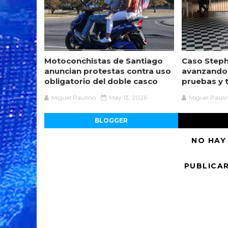
Motoconchistas de Santiago
Caso Steph
anuncian protestas contra uso
avanzando
obligatorio del doble casco
pruebas y 
Miguel Paulino
May 13, 2026
Miguel Pauli
BLOGGER
NO HAY
PUBLICA