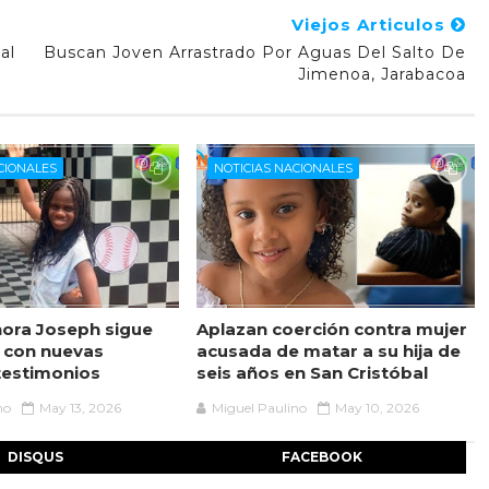
Viejos Articulos
al
Buscan Joven Arrastrado Por Aguas Del Salto De
Jimenoa, Jarabacoa
CIONALES
NOTICIAS NACIONALES
ora Joseph sigue
Aplazan coerción contra mujer
 con nuevas
acusada de matar a su hija de
testimonios
seis años en San Cristóbal
no
May 13, 2026
Miguel Paulino
May 10, 2026
DISQUS
FACEBOOK