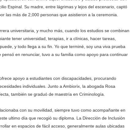
lio Espinal. Su madre, entre lágrimas y lejos del escenario, captó
por las más de 2,000 personas que asistieron a la ceremonia.
arrera universitaria, y mucho más, cuando los estudios se combinan
nte tener universidad, terapias, ir a clínicas, hacer tareas,
uede, y todo llega a su fin. Yo que terminé, soy una viva prueba
ue pensó en renunciar, tuvo a su familia como apoyo para continuar
 ofrece apoyo a estudiantes con discapacidades, procurando
ecesidades individuales. Junto a Ambiorix, la abogada Rosa
cta, también se graduó de maestría en Criminología.
elacionaba con su movilidad, siempre tuvo como acompañante en
este ultimo día que recogió su diploma. La Dirección de Inclusión
rollar en espacios de fácil acceso, generalmente aulas ubicadas