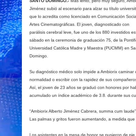
SANTO DOMINGO.-
Más lento, pero muy seguro, Ambi
Jiménez subió al escenario para alzar su título universit
que lo acredita como licenciado en Comunicación Socia
Artes Cinematográficas. El joven, diagnosticado con
parálisis cerebral leve, fue uno de los 880 investidos es
sábado en la ceremonia de graduación 75, de la Pontifi
Universidad Católica Madre y Maestra (PUCMM) en Sa
Domingo.
Su diagnóstico médico solo impide a Ambiorix caminar
normalidad o escribir con la rapidez de sus compañero
Así, el joven de 23 años se graduó con honores por ha
acumulado un índice académico de 3.8. durante sus cu
“Ambiorix Alberto Jiménez Cabrera, summa cum laude”
Las palmas y gritos fueron aumentando, a medida que 
Los asistentes en la mesa de honor se pusieron de pie