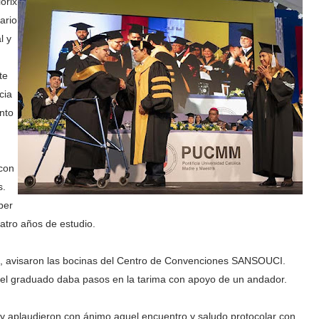
orix
ario
l y
te
cia
nto
 con
s.
ber
atro años de estudio.
, avisaron las bocinas del Centro de Convenciones SANSOUCI.
el graduado daba pasos en la tarima con apoyo de un andador.
 y aplaudieron con ánimo aquel encuentro y saludo protocolar con