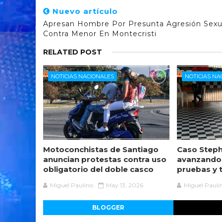
Nuevo artículo
Apresan Hombre Por Presunta Agresión Sexu
Contra Menor En Montecristi
RELATED POST
NOTICIAS NACIONALES
NOTICIAS NA
Motoconchistas de Santiago
Caso Steph
anuncian protestas contra uso
avanzando
obligatorio del doble casco
pruebas y 
Miguel Paulino
May 13, 2026
Miguel Pauli
BLOGGER