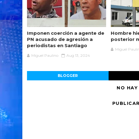
Imponen coerción a agente de
Hombre hie
PN acusado de agresión a
posterior 
periodistas en Santiago
Miguel Pauli
Miguel Paulino
Aug 13, 2024
BLOGGER
NO HAY
PUBLICA