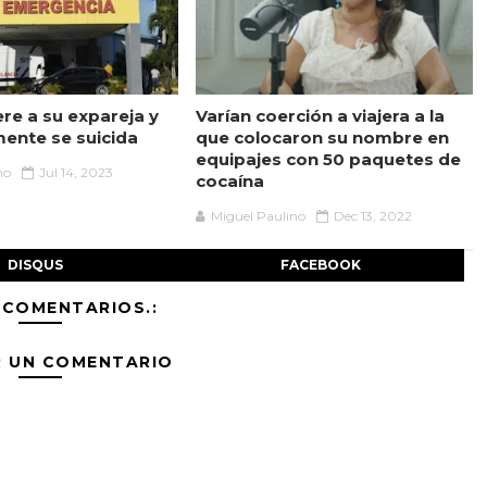
re a su expareja y
Varían coerción a viajera a la
mente se suicida
que colocaron su nombre en
equipajes con 50 paquetes de
no
Jul 14, 2023
cocaína
Miguel Paulino
Dec 13, 2022
DISQUS
FACEBOOK
 COMENTARIOS.:
R UN COMENTARIO